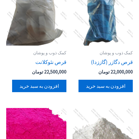
کمک ذوب و پوشان
کمک ذوب و پوشان
قرص دگازر (گاززدا)
قرص نئوکلانت
22,000,000
تومان
22,500,000
تومان
افزودن به سبد خرید
افزودن به سبد خرید
این
محصول
دارای
انواع