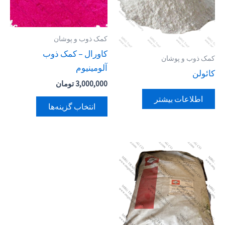
مختلفی
می
کمک ذوب و پوشان
باشد.
کاورال – کمک ذوب
گزینه
کمک ذوب و پوشان
آلومینیوم
ها
کائولن
ممکن
3,000,000
تومان
است
اطلاعات بیشتر
انتخاب گزینه‌ها
در
صفحه
محصول
انتخاب
شوند